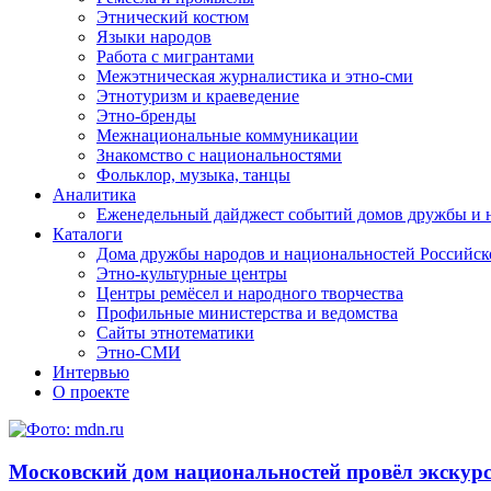
Этнический костюм
Языки народов
Работа с мигрантами
Межэтническая журналистика и этно-сми
Этнотуризм и краеведение
Этно-бренды
Межнациональные коммуникации
Знакомство с национальностями
Фольклор, музыка, танцы
Аналитика
Еженедельный дайджест событий домов дружбы и 
Каталоги
Дома дружбы народов и национальностей Российс
Этно-культурные центры
Центры ремёсел и народного творчества
Профильные министерства и ведомства
Сайты этнотематики
Этно-СМИ
Интервью
О проекте
Московский дом национальностей провёл экску