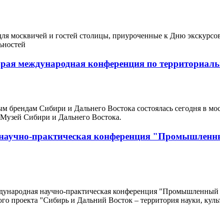
 для москвичей и гостей столицы, приуроченные к Дню экскурс
ьностей
рая международная конференция по территориаль
м брендам Сибири и Дальнего Востока состоялась сегодня в мо
"Музей Сибири и Дальнего Востока.
 научно-практическая конференция "Промышленны
дународная научно-практическая конференция "Промышленный т
о проекта "Сибирь и Дальний Восток – территория науки, куль