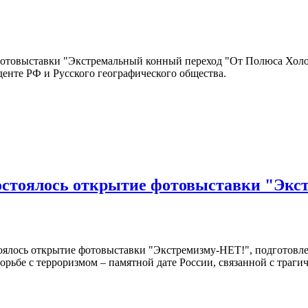
фотовыставки "Экстремальный конный переход "От Полюса Холо
енте РФ и Русского географического общества.
остоялось открытие фотовыставки "Экс
тоялось открытие фотовыставки "Экстремизму-НЕТ!", подготовл
рьбе с терроризмом – памятной дате России, связанной с траги