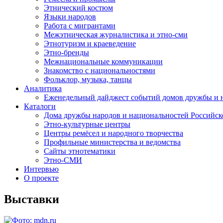
Этнический костюм
Языки народов
Работа с мигрантами
Межэтническая журналистика и этно-сми
Этнотуризм и краеведение
Этно-бренды
Межнациональные коммуникации
Знакомство с национальностями
Фольклор, музыка, танцы
Аналитика
Еженедельный дайджест событий домов дружбы и 
Каталоги
Дома дружбы народов и национальностей Российс
Этно-культурные центры
Центры ремёсел и народного творчества
Профильные министерства и ведомства
Сайты этнотематики
Этно-СМИ
Интервью
О проекте
Выставки