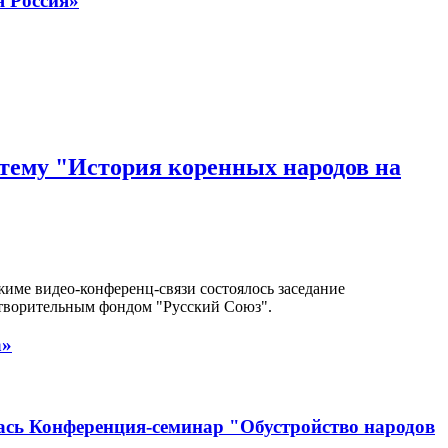
 Россия»
тему "История коренных народов на
име видео-конференц-связи состоялось заседание
отворительным фондом "Русский Союз".
а»
лась Конференция-семинар "Обустройство народов