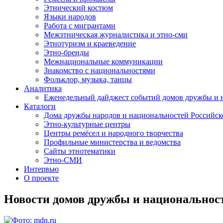
Этнический костюм
Языки народов
Работа с мигрантами
Межэтническая журналистика и этно-сми
Этнотуризм и краеведение
Этно-бренды
Межнациональные коммуникации
Знакомство с национальностями
Фольклор, музыка, танцы
Аналитика
Еженедельный дайджест событий домов дружбы и 
Каталоги
Дома дружбы народов и национальностей Российс
Этно-культурные центры
Центры ремёсел и народного творчества
Профильные министерства и ведомства
Сайты этнотематики
Этно-СМИ
Интервью
О проекте
Новости домов дружбы и национальнос