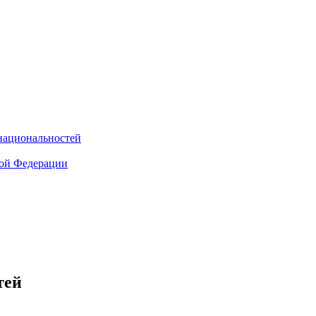
национальностей
кой Федерации
тей