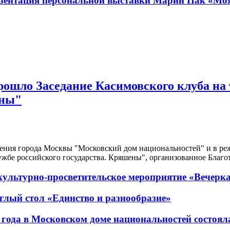
зентация персональной выставки Марии Пак «Моя
ошло Заседание Касимовского клуба на 
ены"
дения города Москвы "Московский дом национальностей" и в реж
ужбе российского государства. Кряшены", организованное Благ
культурно-просветительское мероприятие «Вечерк
глый стол «Единство и разнообразие»
 года в Московском доме национальностей состоя