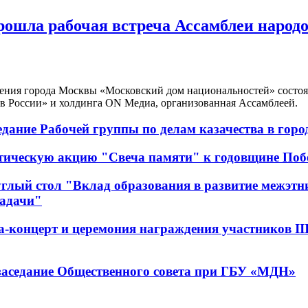
ошла рабочая встреча Ассамблеи народо
дения города Москвы «Московский дом национальностей» состоя
в России» и холдинга ON Медиа, организованная Ассамблеей.
дание Рабочей группы по делам казачества в горо
тическую акцию "Свеча памяти" к годовщине Поб
лый стол "Вклад образования в развитие межэтни
задачи"
-концерт и церемония награждения участников II
заседание Общественного совета при ГБУ «МДН»