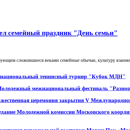
ел семейный праздник "День семьи"
дирующим сложившиеся веками семейные обычаи, культуру вза
ежнациональный теннисный турнир "Кубок МДН"
 Молодежный межнациональный фестиваль "Разно
ржественная церемония закрытия V Международно
едание Молодежной комиссии Московского координ