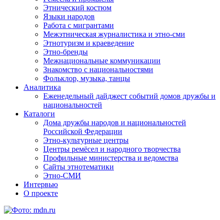
Этнический костюм
Языки народов
Работа с мигрантами
Межэтническая журналистика и этно-сми
Этнотуризм и краеведение
Этно-бренды
Межнациональные коммуникации
Знакомство с национальностями
Фольклор, музыка, танцы
Аналитика
Еженедельный дайджест событий домов дружбы и
национальностей
Каталоги
Дома дружбы народов и национальностей
Российской Федерации
Этно-культурные центры
Центры ремёсел и народного творчества
Профильные министерства и ведомства
Сайты этнотематики
Этно-СМИ
Интервью
О проекте