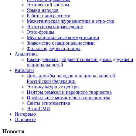
Этнический костюм
Языки народов
Работа с мигрантами
Межэтническая журналистика и этно-сми
Этнотуризм и краеведение
Этно-бренды
Межнациональные коммуникации
Знакомство с национальностями
Фольклор, музыка, танцы
Аналитика
Еженедельный дайджест событий домов дружбы и
национальностей
Каталоги
Дома дружбы народов и национальностей
Российской Федерации
Этно-культурные центры
Центры ремёсел и народного творчества
Профильные министерства и ведомства
Сайты этнотематики
Этно-СМИ
Интервью
О проекте
Новости