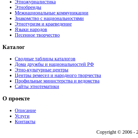
Этножурналистика
Этнобренды
Межнациональные коммуникации
Знакомство с национальностями
Этнотуризм и краеведение
Языки народов
Песенное творчество
Каталог
Сводные таблицы каталогов
Дома дружбы и национальностей РФ
Этно-культурные центры
Центры ремесел и народного творчества
Профильные министерства и ведомства
Сайты этнотематики
О проекте
Описание
Услуги
Контакты
Copyright © 2006 -