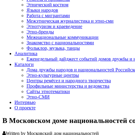
Этнический костюм
Языки народов
Работа с мигрантами
Межэтническая журналистика и этно-сми
Этнотуризм и краеведение
Этно-бренды
Межнациональные коммуникации
Знакомство с национальностями
Фольклор, музыка, танцы
Аналитика
Еженедельный дайджест событий домов дружбы и 
Каталоги
Дома дружбы народов и национальностей Российс
Этно-культурные центры
Центры ремёсел и народного творчества
Профильные министерства и ведомства
Сайты этнотематики
Этно-СМИ
Интервью
О проекте
В Московском доме национальностей с
Written by Московский дом национальностей