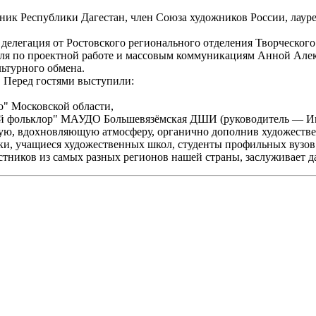
 Республики Дагестан, член Союза художников России, лауреа
делегация от Ростовского регионального отделения Творческого
ля по проектной работе и массовым коммуникациям Анной Алек
ьтурного обмена.
 Перед гостями выступили:
" Московской области,
ый фольклор" МАУДО Большевязёмская ДШИ (руководитель — Иг
лую, вдохновляющую атмосферу, органично дополнив художеств
ки, учащиеся художественных школ, студенты профильных вузов
тников из самых разных регионов нашей страны, заслуживает д