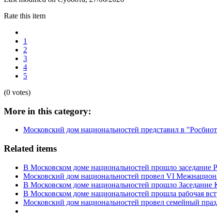
Rate this item
1
2
3
4
5
(0 votes)
More in this category:
Московский дом национальностей представил в "Росбиот
Related items
В Московском доме национальностей прошло заседание Ра
Московский дом национальностей провел VI Межнацио
В Московском доме национальностей прошло Заседание К
В Московском доме национальностей прошла рабочая вст
Московский дом национальностей провел семейный праз