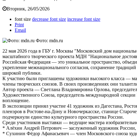
Вторник, 26/05/2026
font size
decrease font size
increase font size
Print
Email
Фото: mdn.ru
22 мая 2026 года в ГБУ г. Москвы "Московский дом националь
масштабного творческого проекта МДН "Национальное достоя
Российская Федерация — это уникальное пространство, объед
укрепление межнационального согласия, сохранение традиций 
широкой публики.
К участию были приглашены художники высокого класса — маст
члены творческих союзов. В своих произведениях они талант
Автор проекта — Светлана Владимировна Орлова, председате
Художественного Союза, председатель международной секции 
воплощение.
В экспозиции принял участие 41 художник из Дагестана, Росто
пленэров в Ростове-на-Дону и Новочеркасске, станице Староче
подчеркнули единство культурного пространства России.
Среди участников выставки — ведущие мастера изобразительно
* Алёхин Андрей Петрович — заслуженный художник России, 
* Сухинин Фёдор Афанасьевич — член Московского союза худ