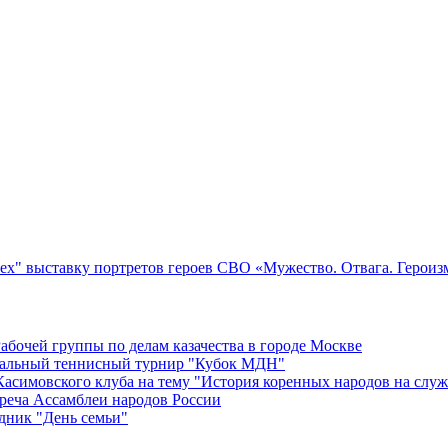
ех" выставку портретов героев СВО «Мужество. Отвага. Героиз
бочей группы по делам казачества в городе Москве
нальный теннисный турнир "Кубок МДН"
асимовского клуба на тему "История коренных народов на служ
реча Ассамблеи народов России
дник "День семьи"