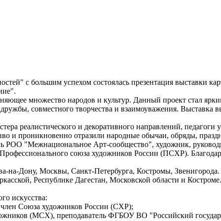
ностей" с большим успехом состоялась презентация выставки ка
ние".
иняющее множество народов и культур. Данный проект стал ярки
дружбы, совместного творчества и взаимоуважения. Выставка в
ера реалистического и декоративного направлений, педагоги у
ливо и проникновенно отразили народные обычаи, обряды, праз
ль РОО "Межнациональное Арт-сообщество", художник, руковод
Профессионального союза художников России (ПСХР). Благодаря
ва-на-Дону, Москвы, Санкт-Петербурга, Костромы, Звенигорода.
ркасской, Республике Дагестан, Московской области и Костроме
го искусства:
член Союза художников России (СХР);
ожников (МСХ), преподаватель ФГБОУ ВО "Российский государс