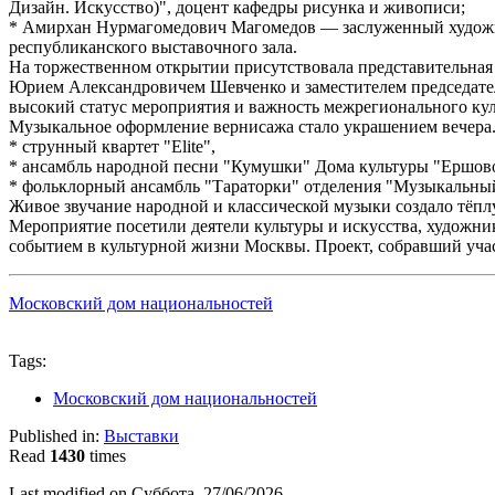
Дизайн. Искусство)", доцент кафедры рисунка и живописи;
* Амирхан Нурмагомедович Магомедов — заслуженный художник
республиканского выставочного зала.
На торжественном открытии присутствовала представительная 
Юрием Александровичем Шевченко и заместителем председате
высокий статус мероприятия и важность межрегионального кул
Музыкальное оформление вернисажа стало украшением вечера.
* струнный квартет "Elite",
* ансамбль народной песни "Кумушки" Дома культуры "Ершово
* фольклорный ансамбль "Тараторки" отделения "Музыкальн
Живое звучание народной и классической музыки создало тёп
Мероприятие посетили деятели культуры и искусства, художни
событием в культурной жизни Москвы. Проект, собравший учас
Московский дом национальностей
Tags:
Московский дом национальностей
Published in:
Выставки
Read
1430
times
Last modified on Суббота, 27/06/2026