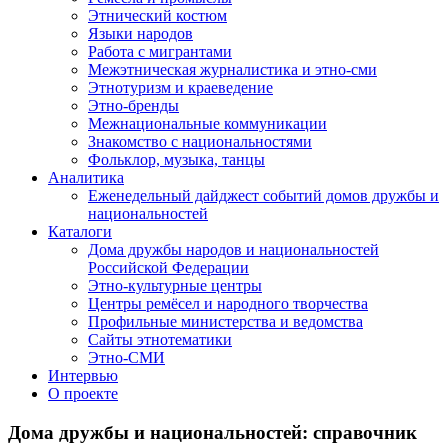
Этнический костюм
Языки народов
Работа с мигрантами
Межэтническая журналистика и этно-сми
Этнотуризм и краеведение
Этно-бренды
Межнациональные коммуникации
Знакомство с национальностями
Фольклор, музыка, танцы
Аналитика
Еженедельный дайджест событий домов дружбы и
национальностей
Каталоги
Дома дружбы народов и национальностей
Российской Федерации
Этно-культурные центры
Центры ремёсел и народного творчества
Профильные министерства и ведомства
Сайты этнотематики
Этно-СМИ
Интервью
О проекте
Дома дружбы и национальностей: справочник