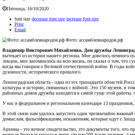
Пятница, 16/10/2020
font size
decrease font size
increase font size
Print
Email
Фото: ассамблеянародов.рф
Владимир Викторович Михайленко, Дом дружбы Ленинград
вытекает из истории нашего региона. Мне довелось немного п
лекции, мне запомнилось на всю жизнь, он сказал о том, что 
когда мы говорим о Великой отечественной войне. В годы войн
духовности, исторического прошлого.
Ленинградская область - одна из тех тринадцати областей Рос
культуры и истории, связанных с войной. Это 150 музеев, в 
районных домов дружбы находятся в самой гуще этой работы.
У нас в федеральном и региональном календаре 13 праздников
В этой связи нам удалось запустить один чрезвычайно важный и
домыслам, фальсификациям, искажениям, которые идут с Запад
Архивы - это вечное свидетельство, это документы того, что п
великая братская могила в мире, свыше 500 тысяч человек, 