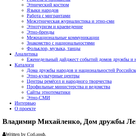
Этнический костюм
Языки народов
Работа с мигрантами
Межэтническая журналистика и этно-сми
Этнотуризм и краеведение
Этно-бренды
Межнациональные коммуникации
Знакомство с национальностями
Фольклор, музыка, танцы
Аналитика
Еженедельный дайджест событий домов дружбы и 
Каталоги
Дома дружбы народов и национальностей Российс
Этно-культурные центры
Центры ремёсел и народного творчества
Профильные министерства и ведомства
Сайты этнотематики
Этно-СМИ
Интервью
О проекте
Владимир Михайленко, Дом дружбы Лен
Written by Соб.инф.