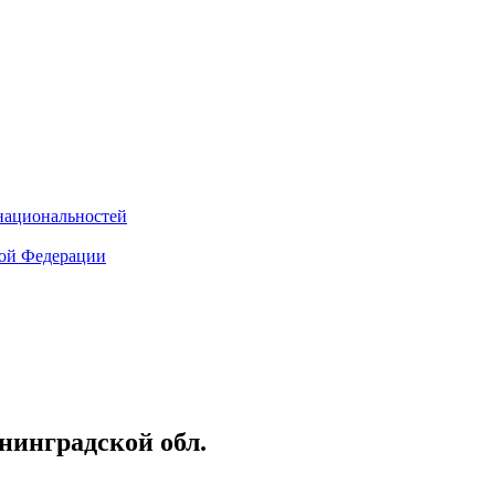
национальностей
кой Федерации
инградской обл.