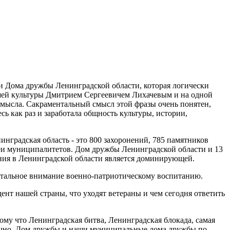
ти Дома дружбы Ленинградской области, которая логически
нашей культуры Дмитрием Сергеевичем Лихачевым и на одной
о смысла. Сакраментальный смысл этой фразы очень понятен,
ь как раз и заработала общность культуры, истории,
инградская область - это 800 захоронений, 785 памятников
зеи муниципалитетов. Дом дружбы Ленинградской области и 13
ния в Ленинградской области является доминирующей.
истальное внимание военно-патриотическому воспитанию.
ент нашей страны, что уходят ветераны и чем сегодня ответить
отому что Ленинградская битва, Ленинградская блокада, самая
онечно, Дом дружбы и наши муниципальные дома дружбы по