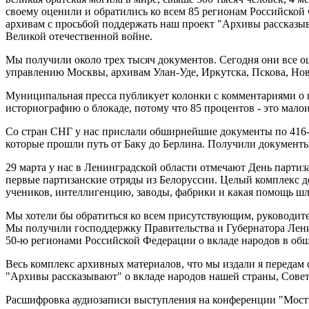
своему оценили и обратились ко всем 85 регионам Российской
архивам с просьбой поддержать наш проект "Архивы рассказыв
Великой отечественной войне.
Мы получили около трех тысяч документов. Сегодня они все о
управлению Москвы, архивам Улан-Уде, Иркутска, Пскова, Но
Муниципальная пресса публикует колонки с комментариями о п
историографию о блокаде, потому что 85 процентов - это мал
Со стран СНГ у нас прислали обширнейшие документы по 416-
которые прошли путь от Баку до Берлина. Получили документы
29 марта у нас в Ленинградской области отмечают День парт
первые партизанские отряды из Белоруссии. Целый комплекс 
учеников, интеллигенцию, заводы, фабрики и какая помощь ш
Мы хотели бы обратиться ко всем присутствующим, руководит
Мы получили господдержку Правительства и Губернатора Лени
50-ю регионами Российской Федерации о вкладе народов в об
Весь комплекс архивных материалов, что мы издали я передам
"Архивы рассказывают" о вкладе народов нашей страны, Совет
Расшифровка аудиозаписи выступления на конференции "Мос