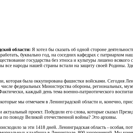
ской области:
Я хотел бы сказать об одной стороне деятельнос
оработать, буквально год, на соседних кафедрах с патриархом 
существование государства без этноса и культуры лишено всяког
ы все народы нашей страны встали на защиту своей Родины. Здес
сии, которая была оккупирована фашистки войсками. Сегодня Лен
том числе федеральных Министерства обороны, региональных, му
 Фактически, каждый день тема военно-патриотического воспита
, которые мы отмечаем в Ленинградской области и, конечно, пр
 актуальный проект. Побудили его слова, которые сказал Презид
а по поводу Великой отечественной войны? Это архивы.
роисходило за эти 1418 дней. Ленинградская область - особая, п
4 мемориальных кладбища в Ленинграде, 800 захоронений. Мы к