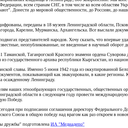
 Федерации, всем странам СНГ, в том числе ко всем областям У
ают". Донести до мировой общественности, до Россиян, до наш
цифрованы, переданы в 18 музеев Ленинградской области, Пско
вгорода, Карелии, Мурманска, Архангельска. Все выслали доку
одвигах представителей народов. Хочу сказать, что впервые уд
оизвестные, неопубликованные, не введенные в научный оборот 
1 Таманской, Таганрогской Красного знамени ордена Суворова 
 из государственного архива республики Кыргызстан, из национ
изанской славы. Именно 5 июня 1942 года из оккупированной Б
документов, показывающий как эвакуировали, в какие регионы.
ла осажденному Ленинграду.
елям наших этнообразующих государственных, общественных орг
нградской области в следующем году провести международную 
щую Победу.
 сегодня при подписании соглашения директору Федерального До
ского Союза в общую победу над врагом как раз откроем в нов
ты дружбы" подготовлена
ИА "Медиадепо"