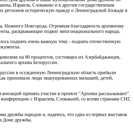
краины, Израиль, Словакию и к другим государственным
их регионов историческую правду о Ленинградской блокаде в
ва, Нижнего Новгорода. Огромная благодарность архивному
менты, раскрывающие подвиг многонационального народа.
алось поднять очень важную тему - поднять отечественную
документы.
дивизиях на 80 процентов, состоящих их Азербайджанцев,
ального архива Белоруссии.
елоруссии в осужденную Ленинградскую область прибыли
 Как принимали люди эвакуированных малышей, детей,
анизаций принять участие в проекте "Архивы рассказывают".
конференцию с Израилем, Словакией, со всеми странами СНГ,
ма дружбы народов и, надеюсь, что одна из первых выставок
ом Доме дружбы.