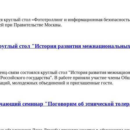
лся круглый стол «Фототроллинг и информационная безопасност
ей при Правительстве Москвы.
круглый стол "История развития межнациональны
енц-связи состоялся круглый стол "История развития межнаци
ссийского государства". В работе приняли участие члены Общ
заций, молодежных объединений и приглашенные гости.
чающий семинар "Поговорим об этнической толер