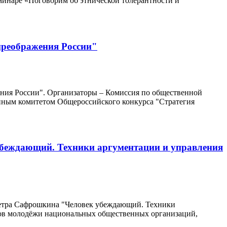
минаре «Поговорим об этнической толерантности и
преображения России"
ения России". Организаторы – Комиссия по общественной
нным комитетом Общероссийского конкурса "Стратегия
убеждающий. Техники аргументации и управления
Петра Сафрошкина "Человек убеждающий. Техники
тов молодёжи национальных общественных организаций,