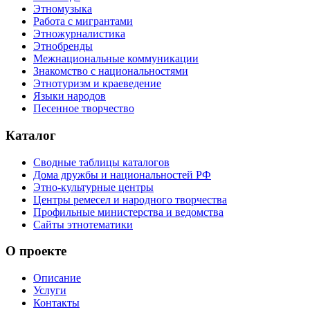
Этномузыка
Работа с мигрантами
Этножурналистика
Этнобренды
Межнациональные коммуникации
Знакомство с национальностями
Этнотуризм и краеведение
Языки народов
Песенное творчество
Каталог
Сводные таблицы каталогов
Дома дружбы и национальностей РФ
Этно-культурные центры
Центры ремесел и народного творчества
Профильные министерства и ведомства
Сайты этнотематики
О проекте
Описание
Услуги
Контакты