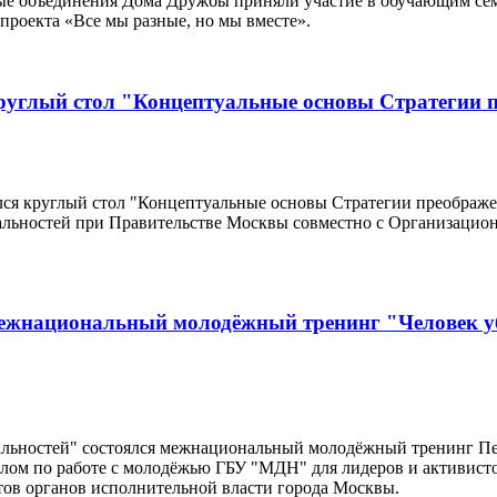
ные объединения Дома Дружбы приняли участие в обучающим се
проекта «Все мы разные, но мы вместе».
круглый стол "Концептуальные основы Стратегии 
ялся круглый стол "Концептуальные основы Стратегии преображ
альностей при Правительстве Москвы совместно с Организацио
межнациональный молодёжный тренинг "Человек 
ональностей" состоялся межнациональный молодёжный тренинг 
елом по работе с молодёжью ГБУ "МДН" для лидеров и активис
ов органов исполнительной власти города Москвы.