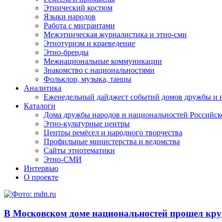
Этнический костюм
Языки народов
Работа с мигрантами
Межэтническая журналистика и этно-сми
Этнотуризм и краеведение
Этно-бренды
Межнациональные коммуникации
Знакомство с национальностями
Фольклор, музыка, танцы
Аналитика
Еженедельный дайджест событий домов дружбы и 
Каталоги
Дома дружбы народов и национальностей Российс
Этно-культурные центры
Центры ремёсел и народного творчества
Профильные министерства и ведомства
Сайты этнотематики
Этно-СМИ
Интервью
О проекте
В Московском доме национальностей прошел кру